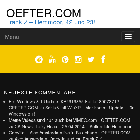
OEFTER.COM
Frank Z – Hemmoor, 42 und 23!
Menu
Toggl
naviga
NEUESTE KOMMENTARE
Fix: Windows 8.1 Update: KB2919355 Fehler 80073712 -
OEFTER.COM
zu
Schluß mit WinXP .. hier kommt Update 1 für
Windows 8.1!
Meine Videos sind nun auch bei VIMEO.com - OEFTER.COM
zu
CK-News: Terry Hoax – 25.04.2014 – Kulturdiele Hemmoor
Odeville – Alex Amsterdam live in Buxtehude - OEFTER.COM
zu
Alex Amsterdam, Odeville und ein Frank Z :)