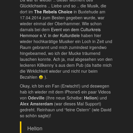
Glücklichseins .. Liebe und so .. die Musik, die
dort im
The Rebels Choice
in Buxtehude am
17.04.2014 zum Besten gegeben wurde, war
wieder einmal der Oberhammer. Wie schon
damals bei dem
Event von dem Culturkreis
Hemmoor e.V. in der Kulturdiele
haben hier
wieder hochkarätige Musiker ein Loch in Zeit und
Raum gebrannt und mich zumindest irgendwo
hingebeamed, wo ich der Mucke träumend
lauschen konnte. Ach ja, mal abgesehen von den
leckeren Killkenny´s aus dem Pub (da hatte mich
die Wirklichkeit wieder und nicht nur beim
Bezahlen
).
Okay, ich bin ein Fan (Erwischt!) und deswegen
hab ich wieder mit dem iPhone5 ein paar Videos
von
Odeville
(Ihre neue Scheibe:
Helion
) und
Alex Amsterdam
(war dieses Mal Support)
gedreht. Reinhaun und “feine Ostern” (wie David
so schön sagte)!
Helion