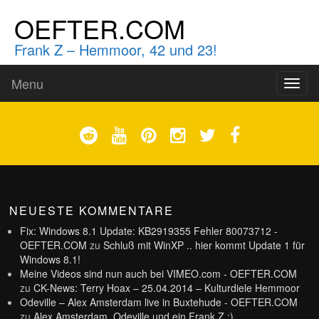
OEFTER.COM
Frank Z – Hemmoor, 42 und 23!
Menu
Toggl
naviga
NEUESTE KOMMENTARE
Fix: Windows 8.1 Update: KB2919355 Fehler 80073712 -
OEFTER.COM
zu
Schluß mit WinXP .. hier kommt Update 1 für
Windows 8.1!
Meine Videos sind nun auch bei VIMEO.com - OEFTER.COM
zu
CK-News: Terry Hoax – 25.04.2014 – Kulturdiele Hemmoor
Odeville – Alex Amsterdam live in Buxtehude - OEFTER.COM
zu
Alex Amsterdam, Odeville und ein Frank Z :)