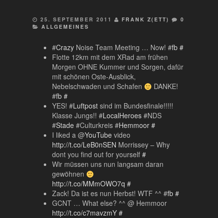
25. SEPTEMBER 2011
FRANK Z(ETT)
0
ALLGEMEINES
#
Crazy
Noise Team Meeting … Now! #
fb
#
Flotte 12km mit dem XRad am frühen
Morgen OHNE Kummer und Sorgen, dafür
mit schönen Oste-Ausblick,
Nebelschwaden und Schafen
DANKE!
#
fb
#
YES! #
Luftpost
sind im Bundesfinale!!!!!
Klasse Jungs!! #
LocalHeroes
#NDS
#
Stade
#Culturkreis #
Hemmoor
#
I liked a @
YouTube
video
http://t.co/LeB0nSEN
Morrissey – Why
dont you find out for yourself
#
Wir müssen uns nun langsam daran
gewöhnen
http://t.co/MMmOWO7q
#
Zack! Da ist es nun Herbst! WTF ^^ #
fb
#
GCNT … What else? ^^ @ Hemmoor
http://t.co/c7mavzmY
#