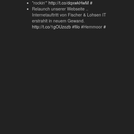
*rockin'*
http://t.co/dqxwkHwM
#
Relaunch unserer Webseite ..
Internetauftritt von Fischer & Lohsen IT
erstrahlt in neuem Gewand.
http://t.co/1gOUzozb
#
filo
#Hemmoor
#