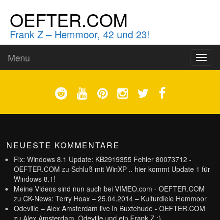
OEFTER.COM
Frank Z – Hemmoor, 42 und 23!
Menu
Toggl
naviga
NEUESTE KOMMENTARE
Fix: Windows 8.1 Update: KB2919355 Fehler 80073712 -
OEFTER.COM
zu
Schluß mit WinXP .. hier kommt Update 1 für
Windows 8.1!
Meine Videos sind nun auch bei VIMEO.com - OEFTER.COM
zu
CK-News: Terry Hoax – 25.04.2014 – Kulturdiele Hemmoor
Odeville – Alex Amsterdam live in Buxtehude - OEFTER.COM
zu
Alex Amsterdam, Odeville und ein Frank Z :)