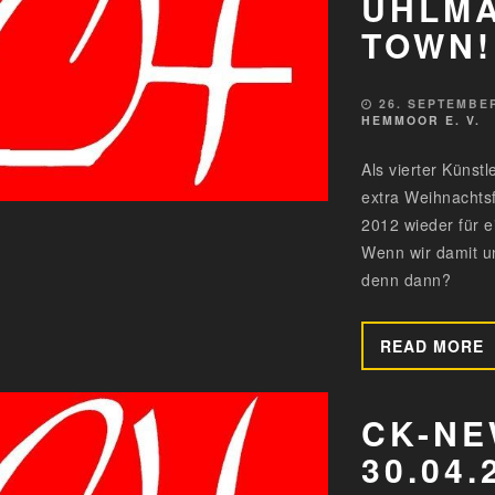
UHLMA
TOWN!
26. SEPTEMBE
HEMMOOR E. V.
Als vierter Küns
extra Weihnachts
2012 wieder für ei
Wenn wir damit un
denn dann?
READ MORE
CK-NE
30.04.