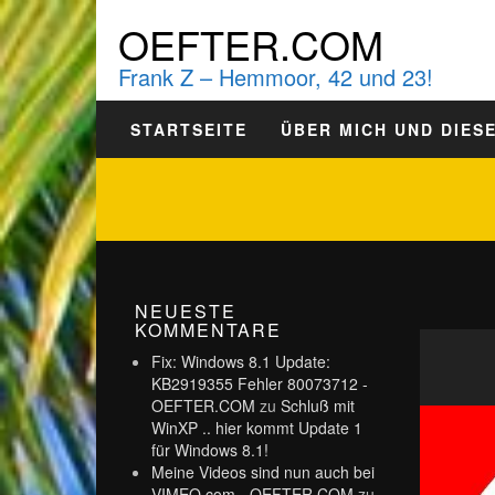
OEFTER.COM
Frank Z – Hemmoor, 42 und 23!
STARTSEITE
ÜBER MICH UND DIES
NEUESTE
KOMMENTARE
Fix: Windows 8.1 Update:
KB2919355 Fehler 80073712 -
OEFTER.COM
zu
Schluß mit
WinXP .. hier kommt Update 1
für Windows 8.1!
Meine Videos sind nun auch bei
VIMEO.com - OEFTER.COM
zu