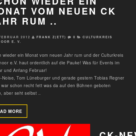
CHON WIEDER EIN
ONAT VOM NEUEN CK
AHR RUM ..
 FEBRUAR 2012
FRANK Z(ETT)
0
CULTURKREIS
OOR E. V.
 wieder ein Monat vom neuen Jahr rum und der Culturkreis
or e.V. haut ordentlich auf die Pauke! Was für Events im
r und Anfang Februar!
-Noise, Tom Lüneburger und gerade gestern Tobias Regner
s war schon recht fett was da auf den Bühnen geboten
, aber seht selbst ..
AD MORE
CK-NE