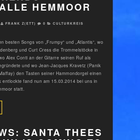
HALLE HEMMOOR
FRANK Z(ETT)
0
CULTURKREIS
en besten Songs von „Frumpy“ und „Atlantis“, wo
indenberg und Curt Cress die Trommelstöcke in
o Alex Conti an der Gitarre seinen Ruf als
egründete und wo Jean-Jacques Kravetz (Panik
 Maffay) den Tasten seiner Hammondorgel einen
 entlockte fand nun am 15.03.2014 bei uns in
moor statt.
WS: SANTA THEES