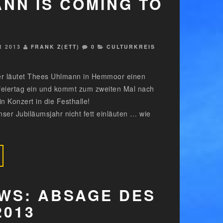
NN IS COMING TO
R 2013
FRANK Z(ETT)
0
CULTURKREIS
tler läutet Thees Uhlmann in Hemmoor einen
feiertag ein und kommt zum zweiten Mal nach
n Konzert in die Festhalle!
ser Jubiläumsjahr nicht fett einläuten … wie
WS: ABSAGE DES
2013