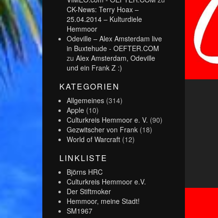
CK-News: Terry Hoax –
25.04.2014 – Kulturdiele
Hemmoor
Odeville – Alex Amsterdam live
in Buxtehude - OEFTER.COM
zu
Alex Amsterdam, Odeville
und ein Frank Z :)
KATEGORIEN
Allgemeines
(314)
Apple
(10)
Culturkreis Hemmoor e. V.
(90)
Gezwitscher von Frank
(18)
World of Warcraft
(12)
LINKLISTE
Björns HRC
Culturkreis Hemmoor e.V.
Der Stiftmoker
Hemmoor, meine Stadt!
SM1967