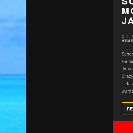
S
M
J
5.
HEMM
Schon
Hemmo
Janua
Crazy
.. da
wurde
RE