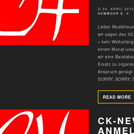
24. APRIL 201
HEMMOOR E. V.
Lieber Musikfreu
wir sagen den 30.
= kein Weltunterg
einem Monat unse
wir eine Bandabsa
Ersatz zu organis
Anspruch genügt.
SORRY, SORRY, S
READ MORE
CK-NE
ANME