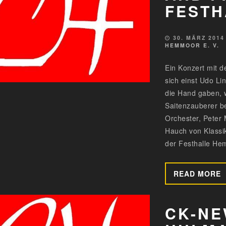
FEST
30. MÄRZ 2014
HEMMOOR E. V.
Ein Konzert mit d
sich einst Udo L
die Hand gaben, w
Saitenzauberer b
Orchester, Peter
Hauch von Klassik
der Festhalle Hem
READ MORE
CK-NE