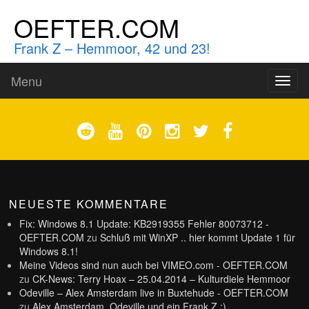
OEFTER.COM
Frank Z – Hemmoor, 42 und 23!
Menu
Toggl
naviga
NEUESTE KOMMENTARE
Fix: Windows 8.1 Update: KB2919355 Fehler 80073712 -
OEFTER.COM
zu
Schluß mit WinXP .. hier kommt Update 1 für
Windows 8.1!
Meine Videos sind nun auch bei VIMEO.com - OEFTER.COM
zu
CK-News: Terry Hoax – 25.04.2014 – Kulturdiele Hemmoor
Odeville – Alex Amsterdam live in Buxtehude - OEFTER.COM
zu
Alex Amsterdam, Odeville und ein Frank Z :)